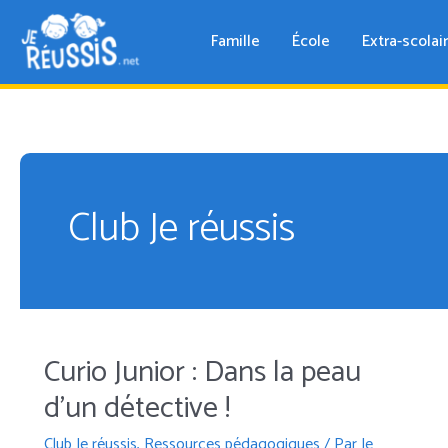
Famille
École
Extra-scolai
Club Je réussis
Curio Junior : Dans la peau
d’un détective !
Club Je réussis
,
Ressources pédagogiques
/ Par
Je