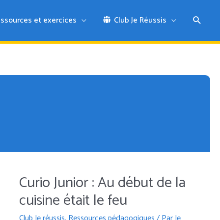
ssources et exercices
Club Je Réussis
Curio Junior : Au début de la
cuisine était le feu
Club Je réussis
,
Ressources pédagogiques
/ Par
Je