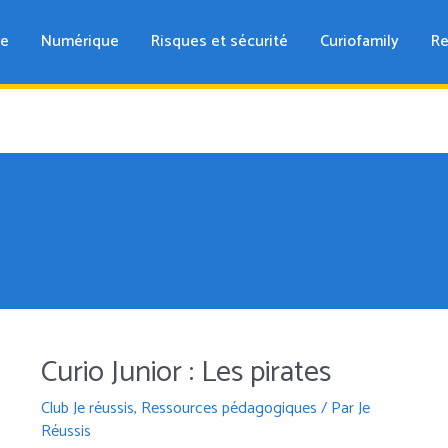
re
Numérique
Risques et sécurité
Curiofamily
Re
Curio Junior : Les pirates
Club Je réussis
,
Ressources pédagogiques
/ Par
Je
Réussis