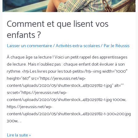
Comment et que lisent vos
enfants ?
Laisser un commentaire
/
Activités extra-scolaires
/ Par
Je Réussis
À chaque âge sa lecture ! Voici un petit rappel des apprentissages
de lecture. Mais n’oubliez pas : chaque enfant doit évoluer à son
rythme. <h5>Les livres pour les tout-petits</h5> <img width=”1000″
height=”667″ src=”https://jereussis.net/wp-
content/uploads/2020/05/shutterstock_483029782-1.jpg” alt=””
srcset=”https://jereussis.net/wp-
content/uploads/2020/05/shutterstock_483029782-1.jpg 1000w,
https://jereussis.net/wp-
content/uploads/2020/05/shutterstock_483029782-1-300×200.jpg
300w, …
Lire la suite »